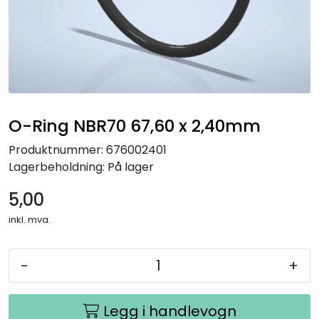
O-Ring NBR70 67,60 x 2,40mm
Produktnummer:
676002401
Lagerbeholdning:
På lager
5,00
inkl. mva.
-
+
Legg i handlevogn