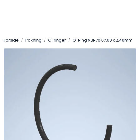
Skip to main content
Sveis
Forside
Pakning
O-ringer
O-Ring NBR70 67,60 x 2,40mm
Pakning
Gassutstyr
Automasjon
Slitasjeteknikk
Verneutstyr
Industriprodukter