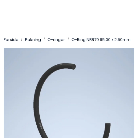
Skip to main content
Sveis
Forside
Pakning
O-ringer
O-Ring NBR70 65,00 x 2,50mm.
Pakning
Gassutstyr
Automasjon
Slitasjeteknikk
Verneutstyr
Industriprodukter