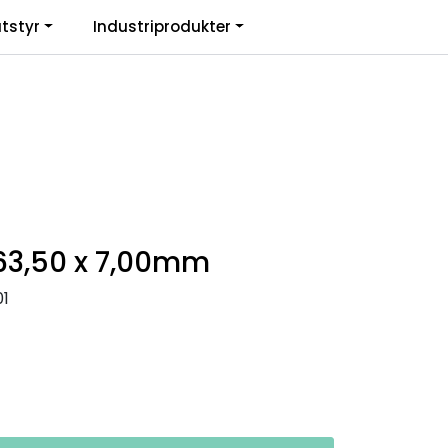
0
tstyr
Industriprodukter
. mva.
Informasjon
Favoritter
Logg inn
63,50 x 7,00mm
1