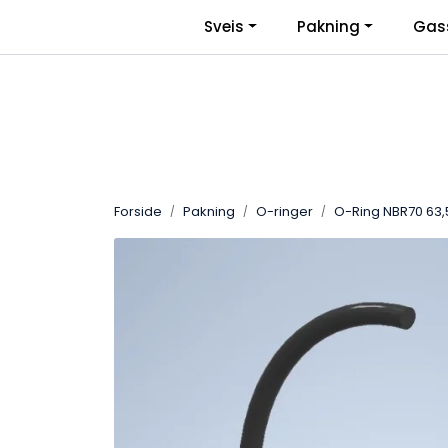
Skip to main content
|
Sveis
Pakning
Gas
Facebook
Bli Bedriftskunde
Forside
Pakning
O-ringer
O-Ring NBR70 63,