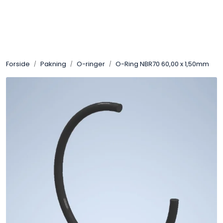
Skip to main content
Sveis
Forside
Pakning
O-ringer
O-Ring NBR70 60,00 x 1,50mm
Pakning
Gassutstyr
Automasjon
Slitasjeteknikk
Verneutstyr
Industriprodukter