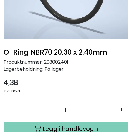
O-Ring NBR70 20,30 x 2,40mm
Produktnummer:
203002401
Lagerbeholdning:
På lager
4,38
inkl. mva.
-
+
Legg i handlevogn