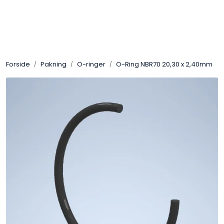
Skip to main content
Sveis
Forside
Pakning
O-ringer
O-Ring NBR70 20,30 x 2,40mm
Pakning
Gassutstyr
Automasjon
Slitasjeteknikk
Verneutstyr
Industriprodukter