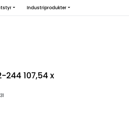
0
tstyr
Industriprodukter
. mva.
Informasjon
Favoritter
Logg inn
-244 107,54 x
31