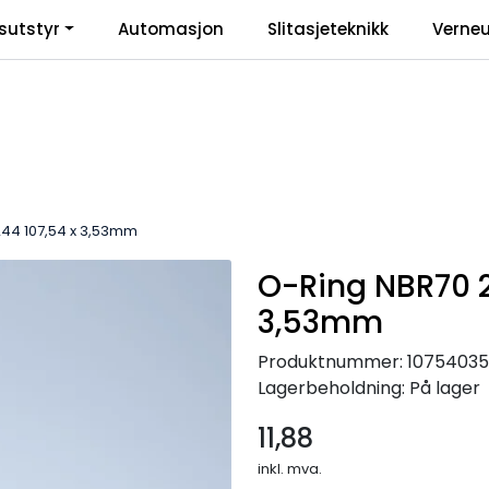
sutstyr
Automasjon
Slitasjeteknikk
Verneu
inkl
44 107,54 x 3,53mm
O-Ring NBR70 2
3,53mm
Produktnummer:
10754035
Lagerbeholdning:
På lager
11,88
inkl. mva.