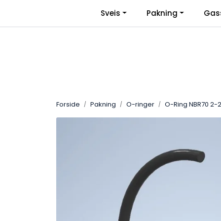
Skip to main content
|
Sveis
Pakning
Gas
Facebook
Bli Bedriftskunde
Forside
Pakning
O-ringer
O-Ring NBR70 2-2