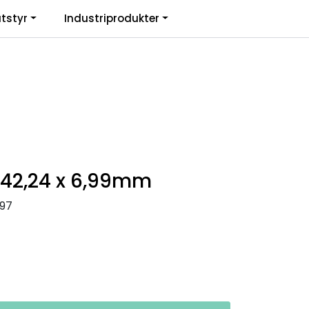
0
tstyr
Industriprodukter
. mva.
Informasjon
Favoritter
Logg inn
142,24 x 6,99mm
97