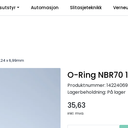
sutstyr
Automasjon
Slitasjeteknikk
Verneu
inkl
,24 x 6,99mm
O-Ring NBR70 
Produktnummer:
14224069
Lagerbeholdning:
På lager
35,63
inkl. mva.