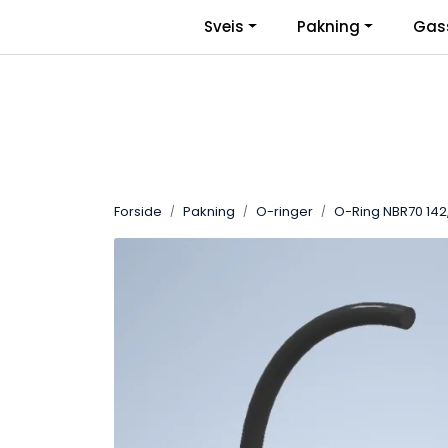
Skip to main content
|
Sveis
Pakning
Gas
Facebook
Bli Bedriftskunde
Forside
Pakning
O-ringer
O-Ring NBR70 142