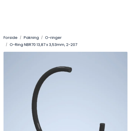
Skip to main content
Sveis
Forside
Pakning
O-ringer
Pakning
O-Ring NBR70 13,87 x 3,53mm, 2-207
Gassutstyr
Automasjon
Slitasjeteknikk
Verneutstyr
Industriprodukter