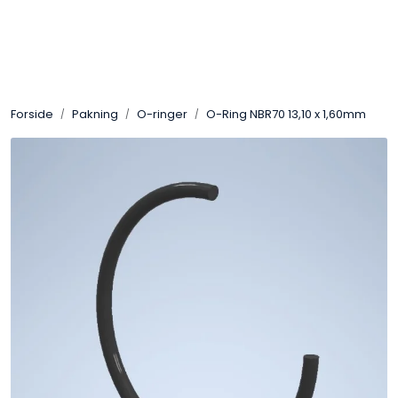
Skip to main content
Sveis
Forside
Pakning
O-ringer
O-Ring NBR70 13,10 x 1,60mm
Pakning
Gassutstyr
Automasjon
Slitasjeteknikk
Verneutstyr
Industriprodukter