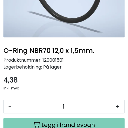
O-Ring NBR70 12,0 x 1,5mm.
Produktnummer:
120001501
Lagerbeholdning:
På lager
4,38
inkl. mva.
-
+
Legg i handlevogn