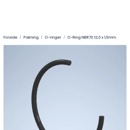
Skip to main content
Sveis
Forside
Pakning
O-ringer
O-Ring NBR70 12,0 x 1,5mm.
Pakning
Gassutstyr
Automasjon
Slitasjeteknikk
Verneutstyr
Industriprodukter