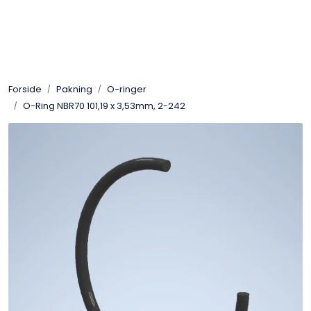
Skip to main content
Sveis
Forside
Pakning
O-ringer
Pakning
O-Ring NBR70 101,19 x 3,53mm, 2-242
Gassutstyr
Automasjon
Slitasjeteknikk
Verneutstyr
Industriprodukter