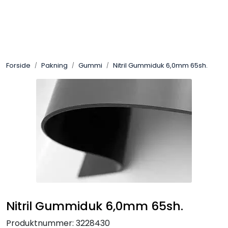
Skip to main content
Sveis
Forside
Pakning
Gummi
Nitril Gummiduk 6,0mm 65sh.
Pakning
Gassutstyr
Automasjon
Slitasjeteknikk
Verneutstyr
Nitril Gummiduk 6,0mm 65sh.
Industriprodukter
Produktnummer:
3228430