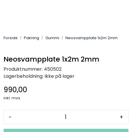
Skip to main content
Sveis
Forside
Pakning
Gummi
Neosvampplate 1x2m 2mm
Pakning
Gassutstyr
Neosvampplate 1x2m 2mm
Produktnummer:
450502
Automasjon
Lagerbeholdning:
Ikke på lager
990,00
Slitasjeteknikk
inkl. mva.
Verneutstyr
-
+
Industriprodukter