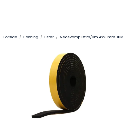
Skip to main content
Sveis
Forside
Pakning
Lister
Neosvamplist m/Lim 4x20mm. 10M
Pakning
Gassutstyr
Automasjon
Slitasjeteknikk
Verneutstyr
Industriprodukter