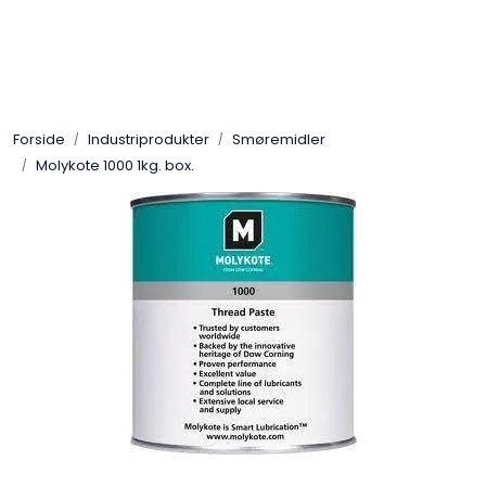
Skip to main content
Sveis
Forside
Industriprodukter
Smøremidler
Pakning
Molykote 1000 1kg. box.
Gassutstyr
Automasjon
Slitasjeteknikk
Verneutstyr
Industriprodukter