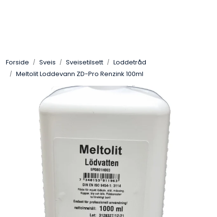
Skip to main content
Sveis
Forside
Sveis
Sveisetilsett
Loddetråd
Pakning
Meltolit Loddevann ZD-Pro Renzink 100ml
Gassutstyr
Automasjon
Slitasjeteknikk
Verneutstyr
Industriprodukter