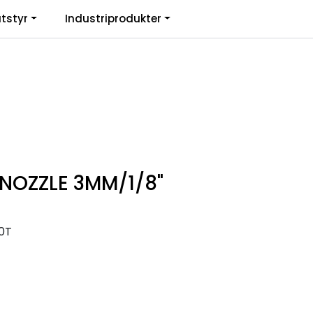
0
tstyr
Industriprodukter
. mva.
Informasjon
Favoritter
Logg inn
NOZZLE 3MM/1/8"
0T