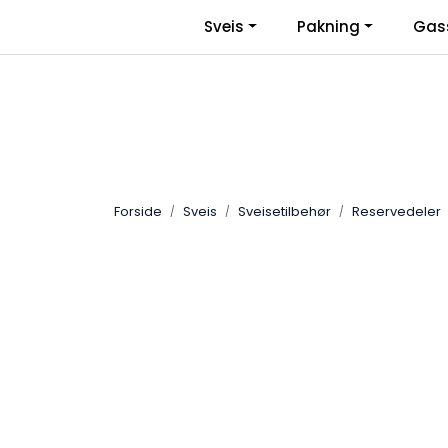
Skip to main content
|
Sveis
Pakning
Gas
Facebook
Bli Bedriftskunde
Forside
Sveis
Sveisetilbehør
Reservedeler