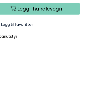
Legg i handlevogn
Legg til favoritter
opanutstyr