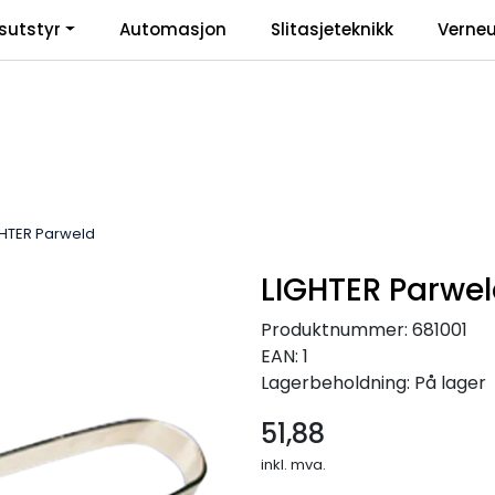
sutstyr
Automasjon
Slitasjeteknikk
Verneu
inkl
GHTER Parweld
LIGHTER Parwe
Produktnummer:
681001
EAN:
1
Lagerbeholdning:
På lager
51,88
inkl. mva.