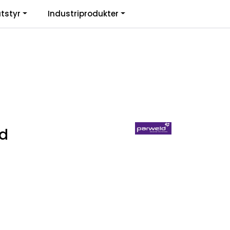
0
tstyr
Industriprodukter
. mva.
Informasjon
Favoritter
Logg inn
ld