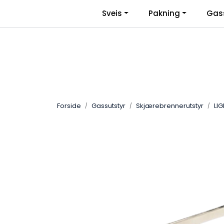
Skip to main content
|
Sveis
Pakning
Gas
Facebook
Bli Bedriftskunde
Forside
Gassutstyr
Skjærebrennerutstyr
LI