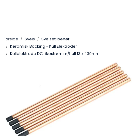
Skip to main content
Sveis
Forside
Sveis
Sveisetilbehør
Pakning
Keramisk Backing - Kull Elektroder
Kullelektrode DC Likestrøm m/hull 13 x 430mm
Gassutstyr
Automasjon
Slitasjeteknikk
Verneutstyr
Industriprodukter