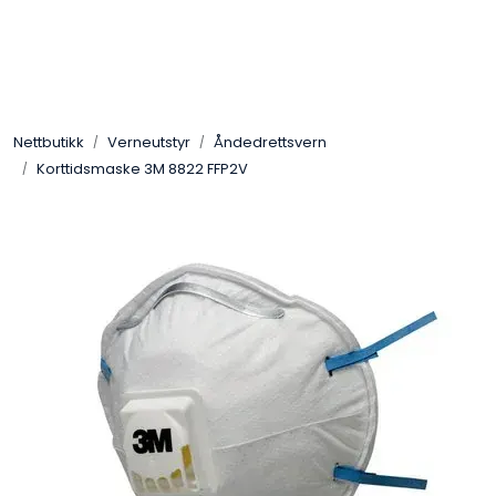
Skip to main content
Sveis
Nettbutikk
Verneutstyr
Åndedrettsvern
Pakning
Korttidsmaske 3M 8822 FFP2V
Gassutstyr
Automasjon
Slitasjeteknikk
Verneutstyr
Industriprodukter