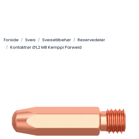
Skip to main content
Sveis
Forside
Sveis
Sveisetilbehør
Reservedeler
Pakning
Kontaktrør Ø1,2 M8 Kemppi Parweld
Gassutstyr
Automasjon
Slitasjeteknikk
Verneutstyr
Industriprodukter