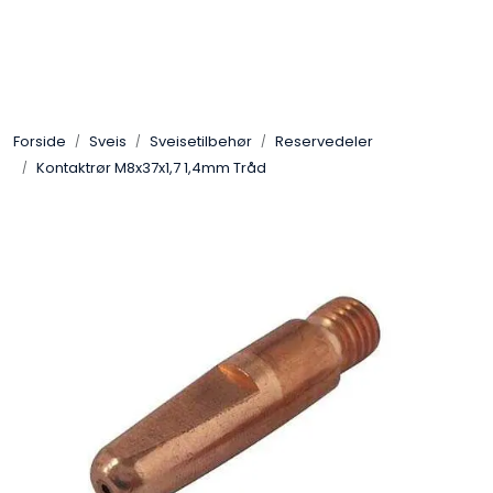
Skip to main content
Sveis
Forside
Sveis
Sveisetilbehør
Reservedeler
Pakning
Kontaktrør M8x37x1,7 1,4mm Tråd
Gassutstyr
Automasjon
Slitasjeteknikk
Verneutstyr
Industriprodukter