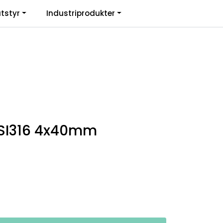
0
tstyr
Industriprodukter
. mva.
Informasjon
Favoritter
Logg inn
ISI316 4x40mm