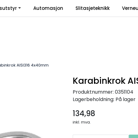
sutstyr
Automasjon
Slitasjeteknikk
Verneu
inkl
abinkrok AISI316 4x40mm
Karabinkrok A
Produktnummer:
0351104
Lagerbeholdning:
På lager
134,98
inkl. mva.