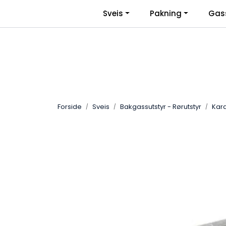
Skip to main content
|
Sveis
Pakning
Gas
Facebook
Bli Bedriftskunde
Forside
Sveis
Bakgassutstyr - Rørutstyr
Kar