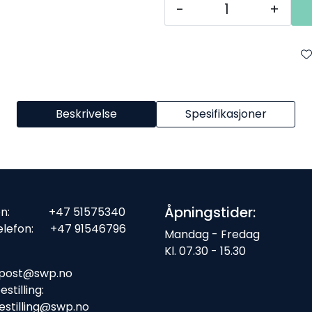
-
+
Beskrivelse
Spesifikasjoner
Åpningstider:
fon: +47 51575340
elefon: +47 91546796
Mandag - Fredag
Kl. 07.30 - 15.30
ost:
post@swp.no
stilling:
estilling@swp.no