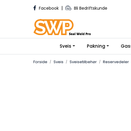
Skip to main content
|
Facebook
Bli Bedriftskunde
Sveis
Pakning
Gas
Forside
Sveis
Sveisetilbehør
Reservedeler