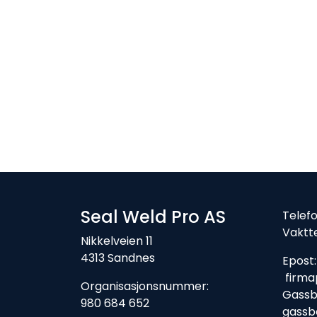
Seal Weld Pro AS
Tele
Vaktt
Nikkelveien 11
4313 Sandnes
Ep
firma
Organisasjonsnummer:
Gassbe
980 684 652
gassb