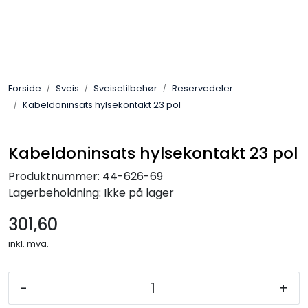
Skip to main content
Sveis
Forside
Sveis
Sveisetilbehør
Reservedeler
Pakning
Kabeldoninsats hylsekontakt 23 pol
Gassutstyr
Kabeldoninsats hylsekontakt 23 pol
Automasjon
Produktnummer:
44-626-69
Lagerbeholdning:
Ikke på lager
Slitasjeteknikk
301,60
inkl. mva.
Verneutstyr
Industriprodukter
-
+