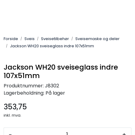
Skip to main content
Sveis
Forside
Sveis
Sveisetilbehør
Sveisemaske og deler
Pakning
Jackson WH20 sveiseglass indre 107x51mm
Gassutstyr
Jackson WH20 sveiseglass indre
107x51mm
Automasjon
Produktnummer:
J8302
Slitasjeteknikk
Lagerbeholdning:
På lager
353,75
Verneutstyr
inkl. mva.
Industriprodukter
-
+