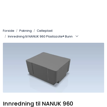
Skip to main content
Sveis
Forside
Pakning
Celleplast
Pakning
Innredning til NANUK 960 Plastazote® Bunn
Gassutstyr
Automasjon
Slitasjeteknikk
Verneutstyr
Industriprodukter
Innredning til NANUK 960