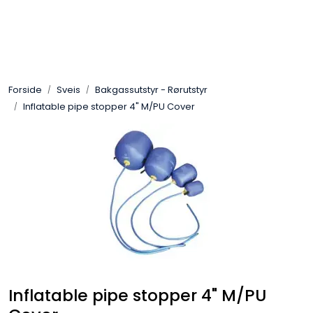
Skip to main content
Sveis
Forside
Sveis
Bakgassutstyr - Rørutstyr
Pakning
Inflatable pipe stopper 4" M/PU Cover
Gassutstyr
Automasjon
Slitasjeteknikk
Verneutstyr
Industriprodukter
Inflatable pipe stopper 4" M/PU