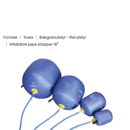
Skip to main content
Sveis
Forside
Sveis
Bakgassutstyr - Rørutstyr
Pakning
Inflatable pipe stopper 18"
Gassutstyr
Automasjon
Slitasjeteknikk
Verneutstyr
Industriprodukter