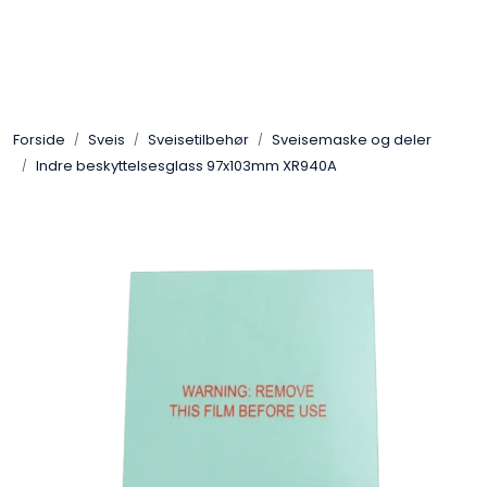
Skip to main content
Sveis
Forside
Sveis
Sveisetilbehør
Sveisemaske og deler
Pakning
Indre beskyttelsesglass 97x103mm XR940A
Gassutstyr
Automasjon
Slitasjeteknikk
Verneutstyr
Industriprodukter