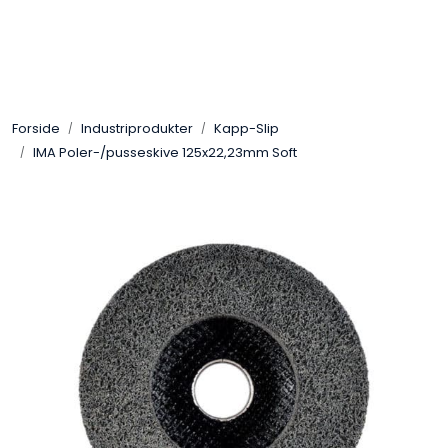
Skip to main content
Sveis
Forside
Industriprodukter
Kapp-Slip
Pakning
IMA Poler-/pusseskive 125x22,23mm Soft
Gassutstyr
Automasjon
Slitasjeteknikk
Verneutstyr
Industriprodukter