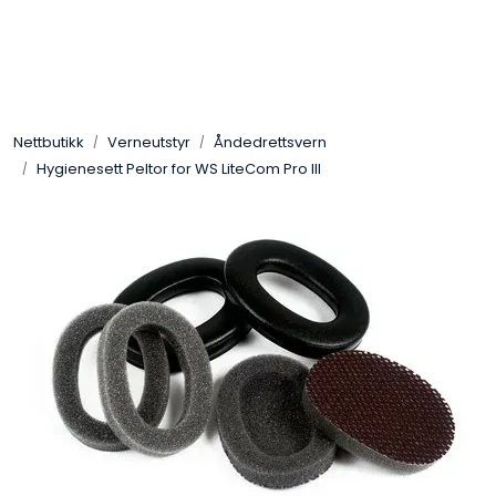
Skip to main content
Sveis
Nettbutikk
Verneutstyr
Åndedrettsvern
Pakning
Hygienesett Peltor for WS LiteCom Pro III
Gassutstyr
Automasjon
Slitasjeteknikk
Verneutstyr
Industriprodukter