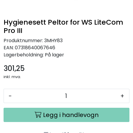
Hygienesett Peltor for WS LiteCom
Pro III
Produktnummer:
3MHY83
EAN:
07318640067646
Lagerbeholdning:
På lager
301,25
inkl. mva.
-
+
Legg i handlevogn