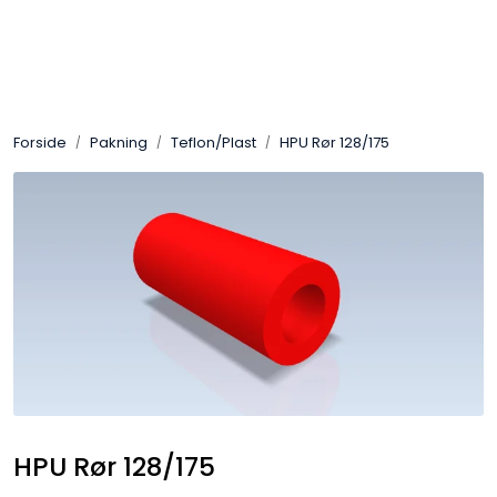
Skip to main content
Sveis
Forside
Pakning
Teflon/Plast
HPU Rør 128/175
Pakning
Gassutstyr
Automasjon
Slitasjeteknikk
Verneutstyr
Industriprodukter
HPU Rør 128/175