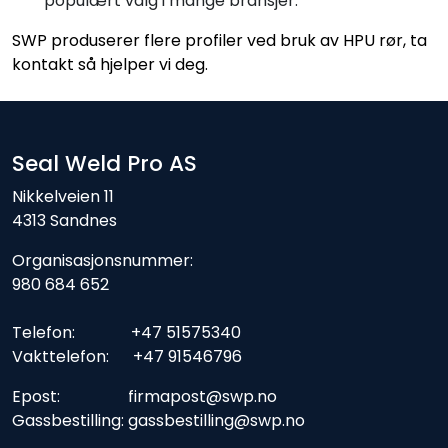
populært valg i mange bransjer.
SWP produserer flere profiler ved bruk av HPU rør, ta
kontakt så hjelper vi deg.
Seal Weld Pro AS
Nikkelveien 11
4313 Sandnes
Organisasjonsnummer:
980 684 652
Telefon: +47 51575340
Vakttelefon: +47 91546796
Epost: firmapost@swp.no
Gassbestilling: gassbestilling@swp.no