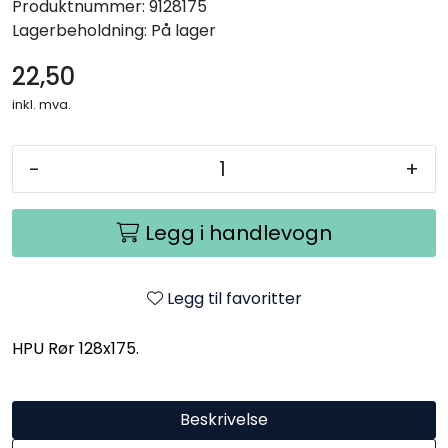
Produktnummer:
9128175
Lagerbeholdning:
På lager
22,50
inkl. mva.
-
+
Legg i handlevogn
Legg til favoritter
HPU Rør 128x175.
Beskrivelse