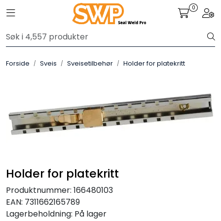
Skip to main content
0
Toggle navigation
Togg
Sveis
Forside
Sveis
Sveisetilbehør
Holder for platekritt
Pakning
Gassutstyr
Automasjon
Slitasjeteknikk
Holder for platekritt
Verneutstyr
Produktnummer:
166480103
EAN:
7311662165789
Industriprodukter
Lagerbeholdning:
På lager