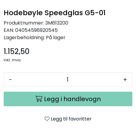
Hodebøyle Speedglas G5-01
Produktnummer:
3M613200
EAN:
04054596920545
Lagerbeholdning:
På lager
1.152,50
inkl. mva.
-
+
Legg i handlevogn
Legg til favoritter