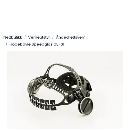
Skip to main content
Sveis
Nettbutikk
Verneutstyr
Åndedrettsvern
Pakning
Hodebøyle Speedglas G5-01
Gassutstyr
Automasjon
Slitasjeteknikk
Verneutstyr
Industriprodukter