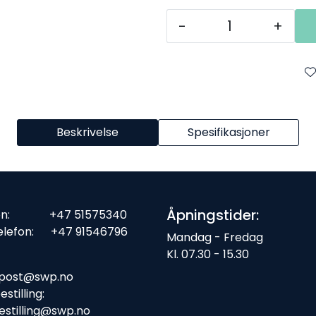
-
+
Beskrivelse
Spesifikasjoner
Åpningstider:
fon: +47 51575340
elefon: +47 91546796
Mandag - Fredag
Kl. 07.30 - 15.30
ost:
post@swp.no
stilling:
estilling@swp.no