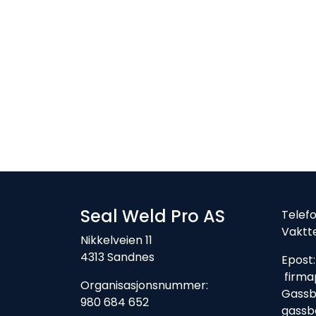
Seal Weld Pro AS
Tele
Vaktt
Nikkelveien 11
4313 Sandnes
Ep
firma
Organisasjonsnummer:
Gassbe
980 684 652
gassb