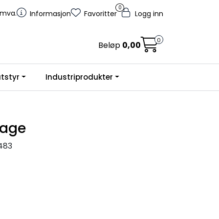
0
. mva.
Informasjon
Favoritter
Logg inn
0
Beløp
0,00
tstyr
Industriprodukter
vage
483