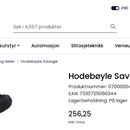
inkl
sutstyr
Automasjon
Slitasjeteknikk
Verneu
g deler
Hodebøyle Savage
Hodebøyle Sa
Produktnummer:
0700000
EAN:
7330725066344
Lagerbeholdning:
På lager
256,25
inkl. mva.