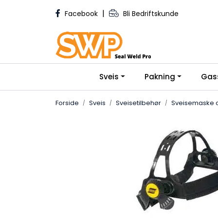
Skip to main content
|
Facebook
Bli Bedriftskunde
Sveis
Pakning
Gas
Forside
Sveis
Sveisetilbehør
Sveisemaske o