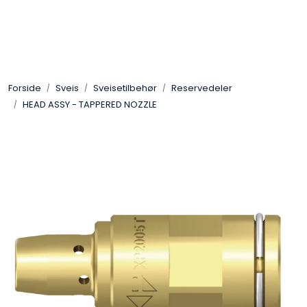
Skip to main content
Sveis
Forside
Sveis
Sveisetilbehør
Reservedeler
Pakning
HEAD ASSY - TAPPERED NOZZLE
Gassutstyr
Automasjon
Slitasjeteknikk
Verneutstyr
Industriprodukter