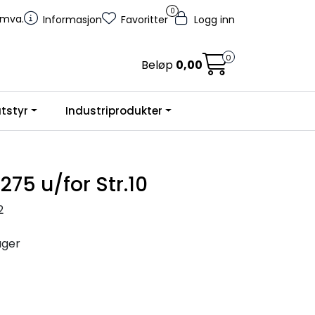
0
. mva.
Informasjon
Favoritter
Logg inn
0
Beløp
0,00
tstyr
Industriprodukter
75 u/for Str.10
2
ager