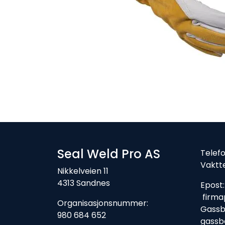
Seal Weld Pro AS
Tele
Vaktt
Nikkelveien 11
4313 Sandnes
Ep
firma
Organisasjonsnummer:
Gassbe
980 684 652
gassb