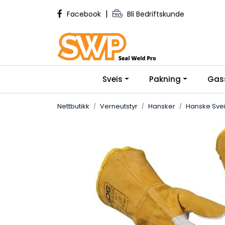
Skip to main content
|
Facebook
Bli Bedriftskunde
Sveis
Pakning
Gas
Nettbutikk
Verneutstyr
Hansker
Hanske Sveis