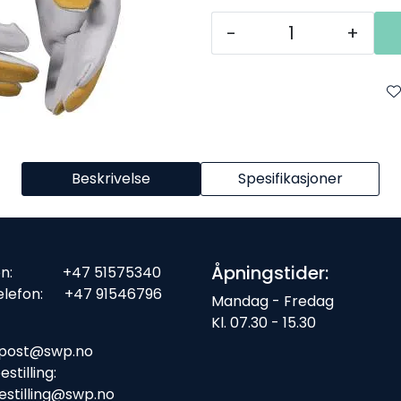
-
+
Beskrivelse
Spesifikasjoner
Åpningstider:
fon: +47 51575340
elefon: +47 91546796
Mandag - Fredag
Kl. 07.30 - 15.30
ost:
post@swp.no
stilling:
estilling@swp.no