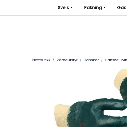
Skip to main content
|
Sveis
Pakning
Gas
Facebook
Bli Bedriftskunde
Nettbutikk
Verneutstyr
Hansker
Hanske Hylit