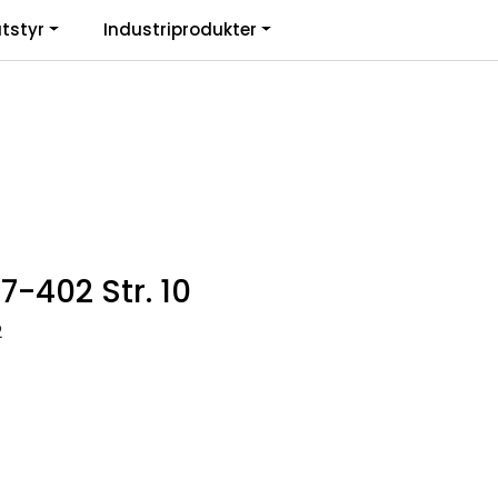
0
tstyr
Industriprodukter
. mva.
Informasjon
Favoritter
Logg inn
7-402 Str. 10
2