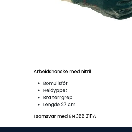
Arbeidshanske med nitril
Bomullsfôr
Heldyppet
Bra tørrgrep
Lengde 27 cm
I samsvar med EN 388 3111A