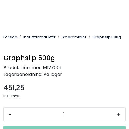
Skip to main content
Sveis
Forside
Industriprodukter
Smøremidler
Graphslip 500g
Pakning
Gassutstyr
Graphslip 500g
Produktnummer:
M127005
Automasjon
Lagerbeholdning:
På lager
451,25
Slitasjeteknikk
inkl. mva.
Verneutstyr
-
+
Industriprodukter