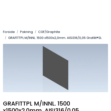
Skip to main content
Sveis
Forside
Pakning
CGF/Graphite
Pakning
GRAFITTPL M/INNL. 1500 x1500x2,0mm. AISI316/0,05 Grafilit®SL
Gassutstyr
Automasjon
Slitasjeteknikk
Verneutstyr
GRAFITTPL M/INNL. 1500
Industriprodukter
x1500x2,0mm. AISI316/0,05