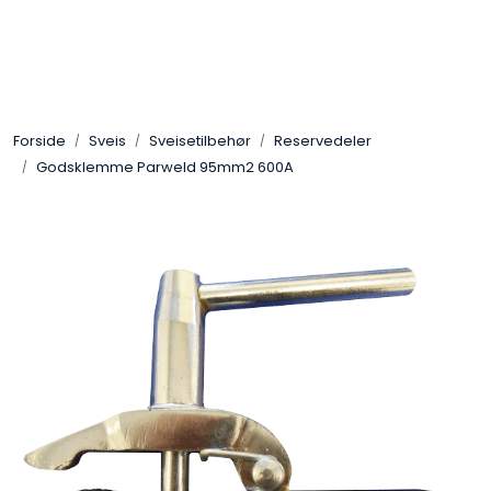
Skip to main content
Sveis
Forside
Sveis
Sveisetilbehør
Reservedeler
Pakning
Godsklemme Parweld 95mm2 600A
Gassutstyr
Automasjon
Slitasjeteknikk
Verneutstyr
Industriprodukter