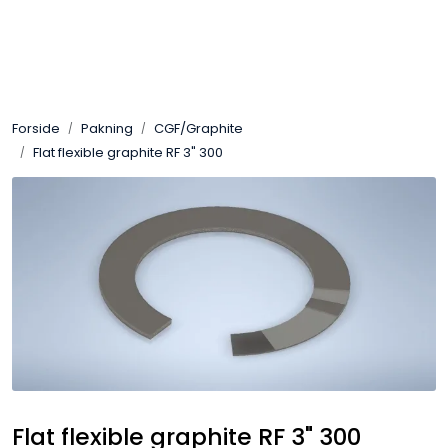
Skip to main content
Sveis
Forside
Pakning
CGF/Graphite
Pakning
Flat flexible graphite RF 3" 300
Gassutstyr
Automasjon
Slitasjeteknikk
Verneutstyr
Industriprodukter
Flat flexible graphite RF 3" 300