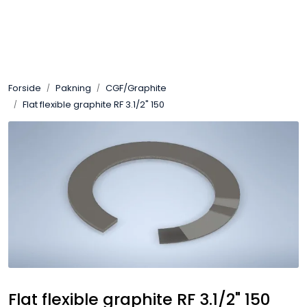
Skip to main content
Sveis
Forside
Pakning
CGF/Graphite
Pakning
Flat flexible graphite RF 3.1/2" 150
Gassutstyr
Automasjon
Slitasjeteknikk
Verneutstyr
Industriprodukter
Flat flexible graphite RF 3.1/2" 150