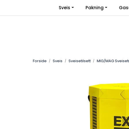
Skip to main content
|
Sveis
Pakning
Gas
Facebook
Bli Bedriftskunde
Forside
Sveis
Sveisetilsett
MIG/MAG Sveiset