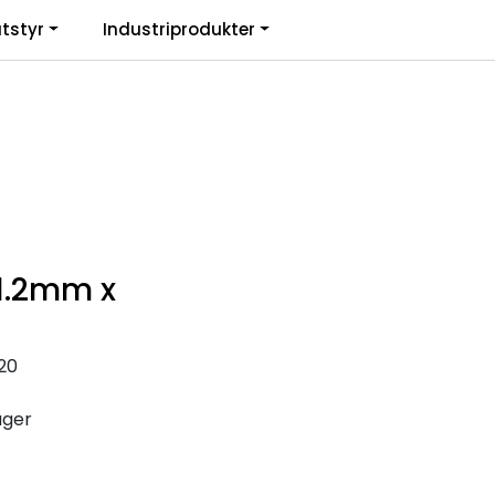
0
tstyr
Industriprodukter
. mva.
Informasjon
Favoritter
Logg inn
 1.2mm x
20
ager