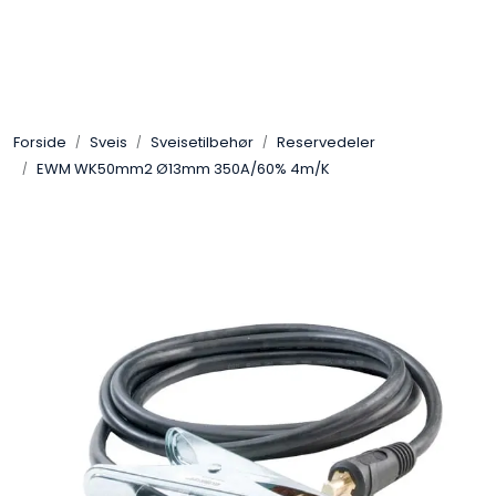
Skip to main content
Sveis
Forside
Sveis
Sveisetilbehør
Reservedeler
Pakning
EWM WK50mm2 Ø13mm 350A/60% 4m/K
Gassutstyr
Automasjon
Slitasjeteknikk
Verneutstyr
Industriprodukter