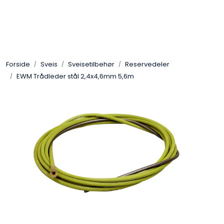
Skip to main content
Sveis
Forside
Sveis
Sveisetilbehør
Reservedeler
Pakning
EWM Trådleder stål 2,4x4,6mm 5,6m
Gassutstyr
Automasjon
Slitasjeteknikk
Verneutstyr
Industriprodukter