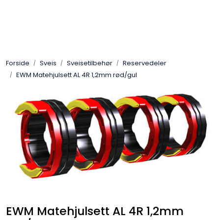
Skip to main content
Sveis
Forside
Sveis
Sveisetilbehør
Reservedeler
Pakning
EWM Matehjulsett AL 4R 1,2mm rød/gul
Gassutstyr
Automasjon
Slitasjeteknikk
Verneutstyr
Industriprodukter
EWM Matehjulsett AL 4R 1,2mm