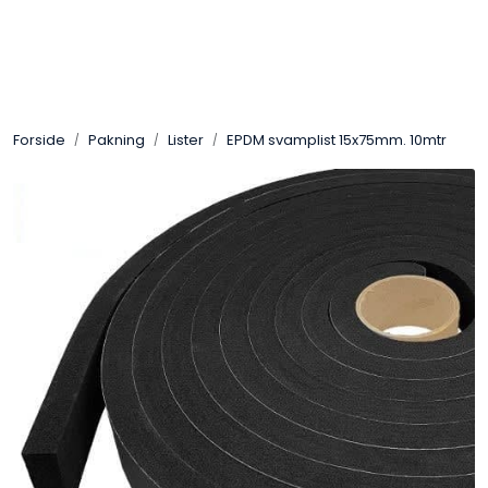
Skip to main content
Sveis
Forside
Pakning
Lister
EPDM svamplist 15x75mm. 10mtr
Pakning
Gassutstyr
Automasjon
Slitasjeteknikk
Verneutstyr
Industriprodukter