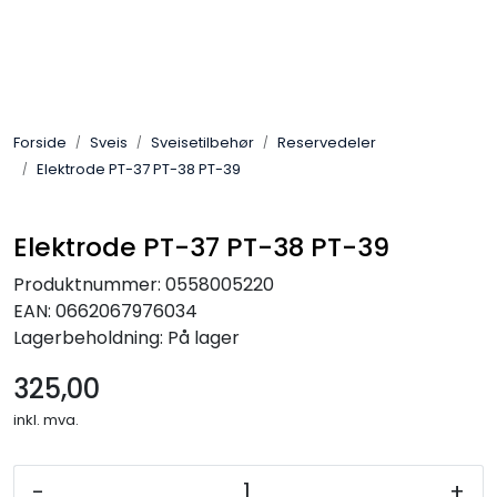
Skip to main content
Sveis
Forside
Sveis
Sveisetilbehør
Reservedeler
Pakning
Elektrode PT-37 PT-38 PT-39
Gassutstyr
Elektrode PT-37 PT-38 PT-39
Automasjon
Produktnummer:
0558005220
EAN:
0662067976034
Slitasjeteknikk
Lagerbeholdning:
På lager
325,00
Verneutstyr
inkl. mva.
Industriprodukter
-
+